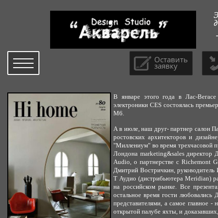
Оставить
заявку
В январе этого года в Лас-Вегасе
электроники CES состоялась премьер
M6.
А в июле, наш друг- партнер салон 
ростовских архитекторов и дизайне
"Миллениум" во время трехчасовой п
Лондона marketing&sales директор Д
Audio, о партнерстве с Richemont Gro
Дмитрий Востричкин, руководитель 
Т Аудио (дистрибьютера Meridian) ра
на российском рынке. Все презента
остальное время гости любовались 
представителями, а самое главное -
открытой палубе яхты, и доказавших,