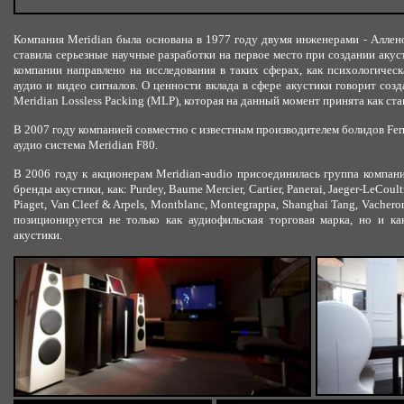
Компания Meridian была основана в 1977 году двумя инженерами - Алле
ставила серьезные научные разработки на первое место при создании акус
компании направлено на исследования в таких сферах, как психологичес
аудио и видео сигналов. О ценности вклада в сфере акустики говорит соз
Meridian Lossless Packing (MLP), которая на данный момент принята как ст
В 2007 году компанией совместно с известным производителем болидов Ferr
аудио система Meridian F80.
В 2006 году к акционерам Meridian-audio присоединилась группа компан
бренды акустики, как: Purdey, Baume Mercier, Cartier, Panerai, Jaeger-LeCoult
Piaget, Van Cleef & Arpels, Montblanc, Montegrappa, Shanghai Tang, Vachero
позиционируется не только как аудиофильская торговая марка, но и к
акустики.