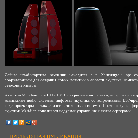
Сейчас штаб-квартира компании находится в г. Хантингдон, где с
оборудованием для создания новых решений в области акустики, комнаты
безэховые камеры.
Акустика Meridian - это CD и DVD-плееры высокого класса, контроллеры 
компактные audio системы, цифровая акустика со встроенными DSP-про
видеопроекторы, а также инсталляционные системы. После покупки ф
акустики Meridian пополнился модулями управления и медиа-серверами.
←ПРЕДЫДУЩАЯ ПУБЛИКАЦИЯ