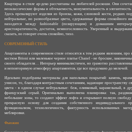
Квартиры в стиле ар-деко рассчитаны на любителей роскоши. Они сочетаю
неоклассические формы и обтекаемость, монументальность и элегантность
Здесь превалируют изделия из бронзы, кожи, слоновой кости, редких по
нейтральные, но разнообразные цвета, сдержанные формы спокойного ин
находится между fashionable (позирующим) и домашним интерье
аристократичность, достаток, немногословность. Уверенный и выдержан
сказать, но говорит очень спокойно, тихо.
СОВРЕМЕННЫЙ СТИЛЬ
Апартаменты в современном стиле относятся к тем редким явлениям, про 
костюм Brioni или маленькое черное платье Chanel - не броские, лаконичн
своего обладателя… Интерьер минималистичен, но грамотно расставленн
и неповторимую атмосферу апартаментов, где все продумано до мелочей.
Идеально подобраны материалы для напольных покрытий: камень, мрамо
унисон, то, благодаря контрастным сочетаниям, задающие пространству 
цвета - в одном случае нейтральные: беж, оливковый, карамельный, в др
французский серый. Оригинально выполнена планировка: так, раздви
небольшие зоны, то создают эффект лофта и открывают полную свободу 
прекрасную основу для создания собственного индивидуального пр
функционализм, технологичность, фактурность использованных мат
меблировки.
Фьюжин