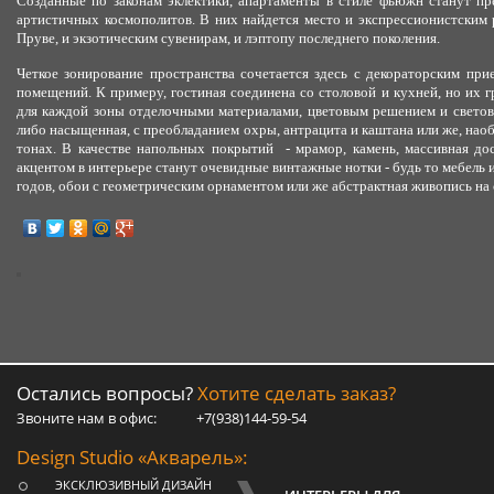
Созданные по законам эклектики, апартаменты в стиле фьюжн станут п
артистичных космополитов. В них найдется место и экспрессионистским
Пруве, и экзотическим сувенирам, и лэптопу последнего поколения.
Четкое зонирование пространства сочетается здесь с декораторским пр
помещений. К примеру, гостиная соединена со столовой и кухней, но их
для каждой зоны отделочными материалами, цветовым решением и светов
либо насыщенная, с преобладанием охры, антрацита и каштана или же, наоб
тонах. В качестве напольных покрытий - мрамор, камень, массивная до
акцентом в интерьере станут очевидные винтажные нотки - будь то мебель 
годов, обои с геометрическим орнаментом или же абстрактная живопись на
Остались вопросы?
Хотите сделать заказ?
Звоните нам в офис:
+7(938)144-59-54
Design Studio «Акварель»:
ЭКСКЛЮЗИВНЫЙ ДИЗАЙН